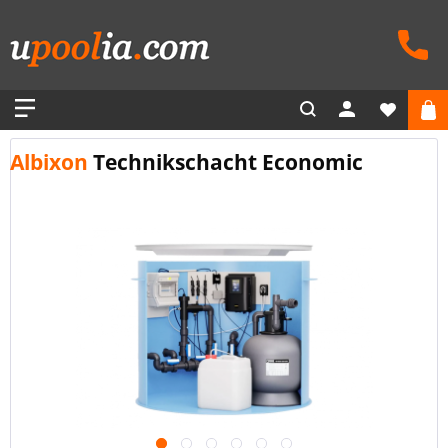
Albixon
Technikschacht Economic