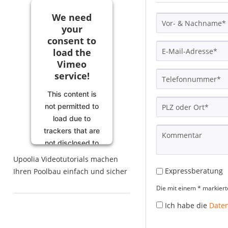
We need
your
consent to
load the
Vimeo
service!
This content is
not permitted to
load due to
trackers that are
not disclosed to
the visitor. The
Upoolia Videotutorials machen
website owner
Expressberatung
Ihren Poolbau einfach und sicher
needs to setup
Die mit einem * markierte
the site with
their CMP to add
Ich habe die
Date
this content to